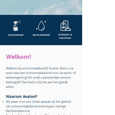
artikelen &
schoonmaak
servicebedrijf
machines
Welkom!
Welkom bij schoonmaakbedrijf Avalon. Bent u op
zoek naar een schoonmaakdienst voor uw woon- of
werkomgeving? En vindt u persoonlijke service
belangrijk? Dan bent u bij ons aan het goede
adres.
Waarom Avalon?
Wij staan voor een totale aanpak op het gebied
van schoonmaakdienstverlening en overige
(facilitaire)service