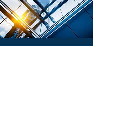
Aanbod
Volledige service
Avalon biedt naast schoonmaakdienstverlening
ook mogelijkheden voor andere service en/of
facilitaire vragen. Graag denken wij met de klant
mee in welke aanvullende activiteiten nodig zijn
voor een volledig schoon en verzorgd pand. Wij
denken graag in oplossingen en op creatieve
wijze, zodat uw totale wens kan worden nageleefd.
Dit geldt zowel voor onze vaste klanten, maar ook
voor eenmalige verzoeken.
Voor wie?
Avalon is gevestigd in Voorburg en is voornamelijk
werkzaam in de randstad. Wij bieden onze service
aan iedereen die ondersteuning kan gebruiken bij
het verzorgen en schoonhouden van een pand.